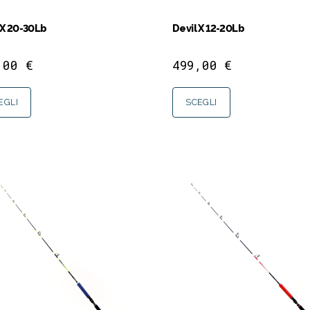
 X 20-30Lb
Devil X 12-20Lb
,00
€
499,00
€
EGLI
SCEGLI