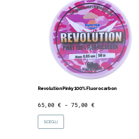
Revolution Pinky 100% Fluorocarbon
65,00
€
-
75,00
€
SCEGLI