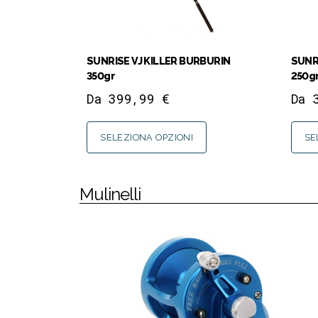
SUNRISE VJ KILLER BURBURIN
SUNR
350gr
250g
Da
399,99
€
Da
SELEZIONA OPZIONI
SE
Mulinelli