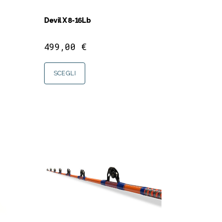
Devil X 8-16Lb
499,00
€
SCEGLI