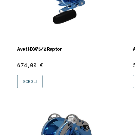
Avet HXW 5/2 Raptor
674,00
€
SCEGLI