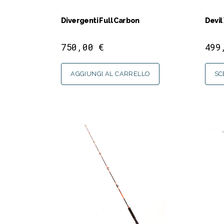
Divergenti Full Carbon
Devil
750,00
€
499
AGGIUNGI AL CARRELLO
SC