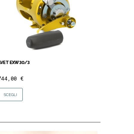
AVET EXW 30/3
744,00
€
SCEGLI