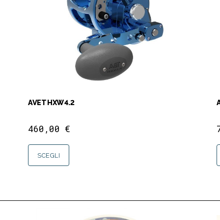
AVET HXW 4.2
460,00
€
SCEGLI