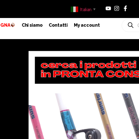
Italian
▼
EGNA
Chi siamo
Contatti
My account