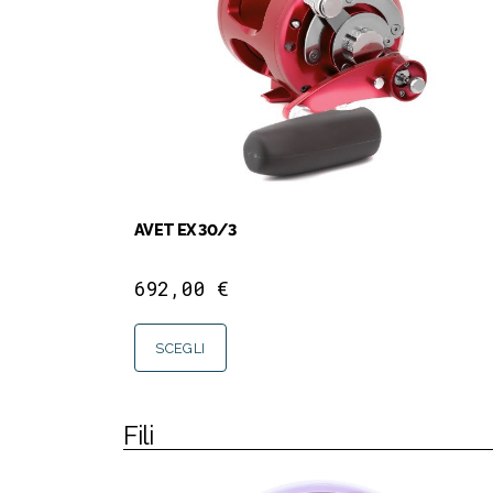
AVET EX 30/3
692,00
€
SCEGLI
Fili