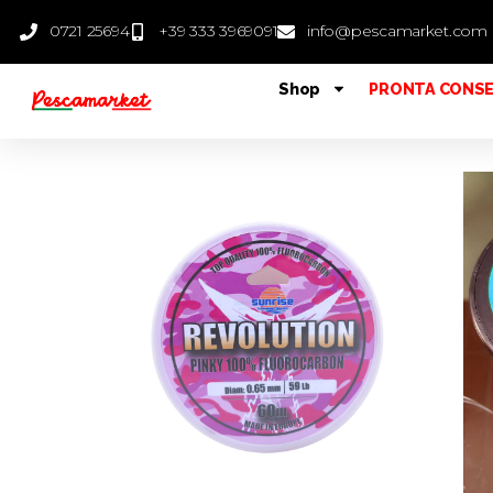
0721 25694
+39 333 3969091
info@pescamarket.com
Shop
PRONTA CONS