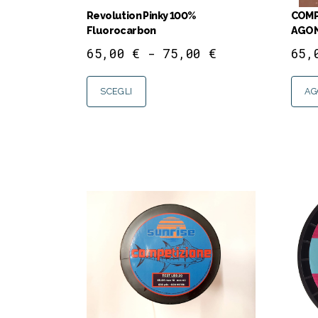
Revolution Pinky 100%
COMP
Fluorocarbon
AGON
65,00
€
-
75,00
€
65
SCEGLI
AG