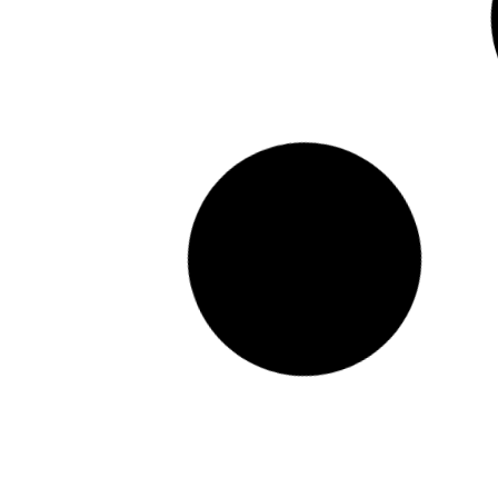
TITAN PINKY EXTREAME
FLUOROCARBON
30,00
€
-
45,00
€
SCEGLI