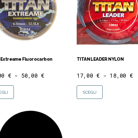
 Extreame Fluorocarbon
TITAN LEADER NYLON
,00
€
-
50,00
€
17,00
€
-
18,00
€
EGLI
SCEGLI