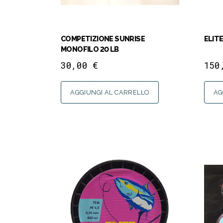
COMPETIZIONE SUNRISE
ELIT
MONOFILO 20 LB
30,00
€
150
AGGIUNGI AL CARRELLO
AG