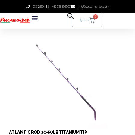
0721 25694
+39 333 3969091
info@pescamarket.com
0
0,00
€
ATLANTIC ROD 30-50LB TITANIUM TIP