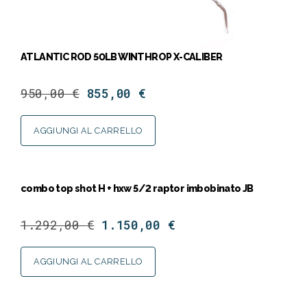
ATLANTIC ROD 50LB WINTHROP X-CALIBER
950,00
€
855,00
€
AGGIUNGI AL CARRELLO
combo top shot H + hxw 5/2 raptor imbobinato JB
1.292,00
€
1.150,00
€
AGGIUNGI AL CARRELLO