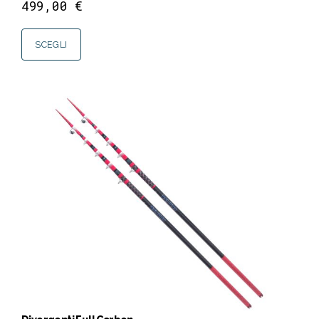
499,00
€
SCEGLI