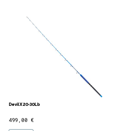
Devil X 20-30Lb
499,00
€