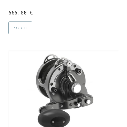
666,00
€
SCEGLI