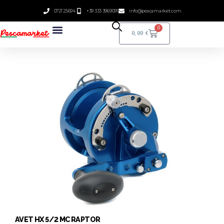
0721 25694
+39 333 3969091
info@pescamarket.com
0
0,00
€
AVET HX 5/2 MC RAPTOR