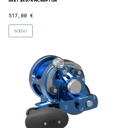
AVET SX 6/4 MC RAPTOR
517,00
€
SCEGLI