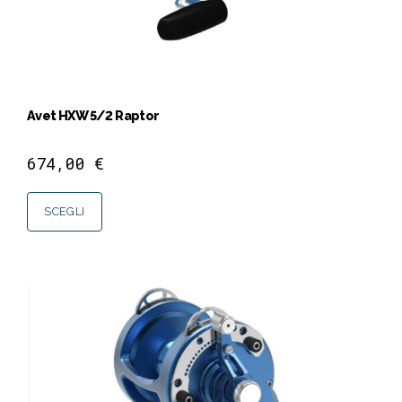
Avet HXW 5/2 Raptor
674,00
€
SCEGLI