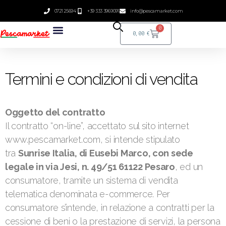
0721 25694
+39 333 3969091
info@pescamarket.com
0
0,00
€
Termini e condizioni di vendita
Oggetto del contratto
Il contratto “on-line”, accettato sul sito internet
www.pescamarket.com, si intende stipulato
tra
Sunrise Italia, di Eusebi Marco, con sede
legale in via Jesi, n. 49/51 61122 Pesaro
, ed un
consumatore, tramite un sistema di vendita
telematica denominata e-commerce. Per
consumatore s’intende, in relazione a contratti per la
cessione di beni o la prestazione di servizi, la persona