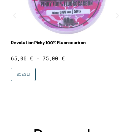
Revolution Pinky 100% Fluorocarbon
Ti
65,00
€
-
75,00
€
2
SCEGLI