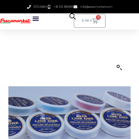
0721 25694
+39 333 3969091
info@pescamarket.com
0
0,00
€