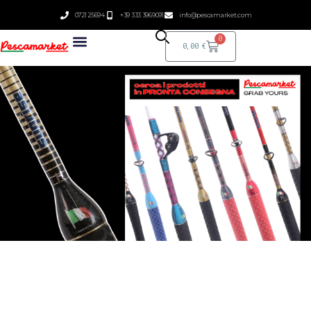
0721 25694
+39 333 3969091
info@pescamarket.com
0
0,00
€