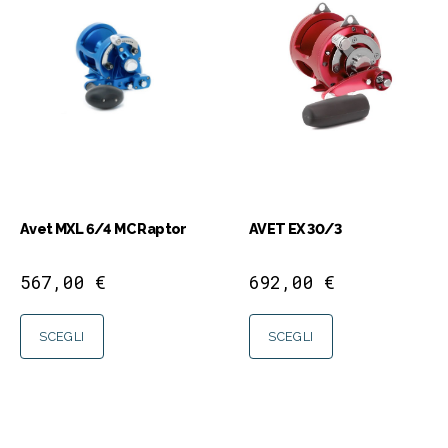
Avet MXL 6/4 MC Raptor
AVET EX 30/3
567,00
€
692,00
€
SCEGLI
SCEGLI