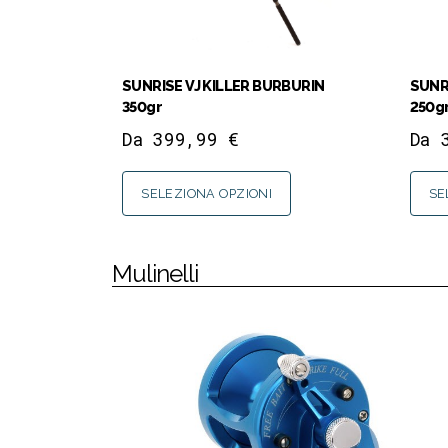
SUNRISE VJ KILLER BURBURIN
SUNR
350gr
250g
Da
399,99
€
Da
SELEZIONA OPZIONI
SE
Mulinelli