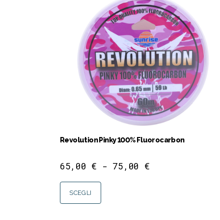
Revolution Pinky 100% Fluorocarbon
65,00
€
-
75,00
€
SCEGLI