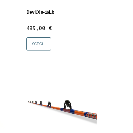
Devil X 8-16Lb
499,00
€
SCEGLI