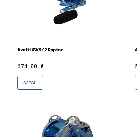
Avet HXW 5/2 Raptor
674,00
€
SCEGLI