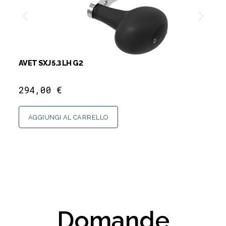
AVET SXJ 5.3 LH G2
AV
294,00
€
6
AGGIUNGI AL CARRELLO
Domande