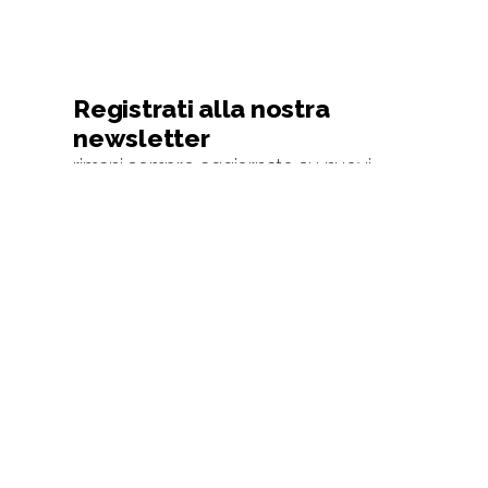
Registrati alla nostra
newsletter
rimani sempre aggiornato su nuovi
prodotti e scontistiche
Iscriviti