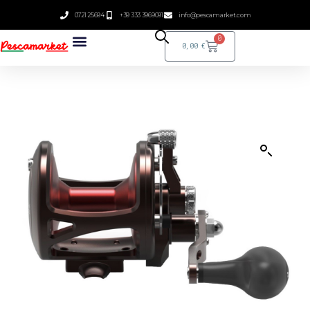
0721 25694
+39 333 3969091
info@pescamarket.com
0
0,00
€